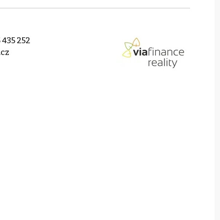
 435 252
.cz