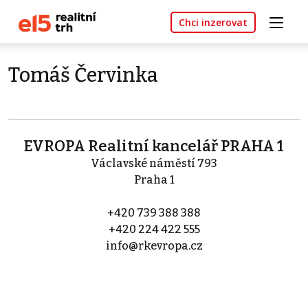
Chci inzerovat
Tomáš Červinka
EVROPA Realitní kancelář PRAHA 1
Václavské náměstí 793
Praha 1
+420 739 388 388
+420 224 422 555
info@rkevropa.cz