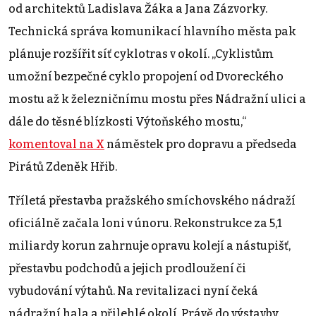
od architektů Ladislava Žáka a Jana Zázvorky.
Technická správa komunikací hlavního města pak
plánuje rozšířit síť cyklotras v okolí. „Cyklistům
umožní bezpečné cyklo propojení od Dvoreckého
mostu až k železničnímu mostu přes Nádražní ulici a
dále do těsné blízkosti Výtoňského mostu,“
komentoval na X
náměstek pro dopravu a předseda
Pirátů Zdeněk Hřib.
Tříletá přestavba pražského smíchovského nádraží
oficiálně začala loni v únoru. Rekonstrukce za 5,1
miliardy korun zahrnuje opravu kolejí a nástupišť,
přestavbu podchodů a jejich prodloužení či
vybudování výtahů. Na revitalizaci nyní čeká
nádražní hala a přilehlé okolí. Právě do výstavby