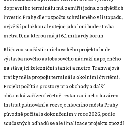
dopravního terminálu má zamířit jedna z největších
investic Prahy dle rozpočtu schváleného v listopadu,
největší položkou ale stejně jako loni bude stavba
metra D, na kterou má jít 6,1 miliardy korun.
Klíčovou součástí smíchovského projektu bude
výstavba nového autobusového nádraží napojeného
na stávající železniční stanici a metro. Tramvajová
trať by měla propojit terminál s okolními čtvrtěmi.
Projekt počítá s prostory pro obchody a další
občanská zařízení včetně restaurací nebo kaváren.
Institut plánování a rozvoje hlavního města Prahy
původně počítal s dokončením v roce 2026, podle
současných odhadů se ale finalizace projektu zpozdí