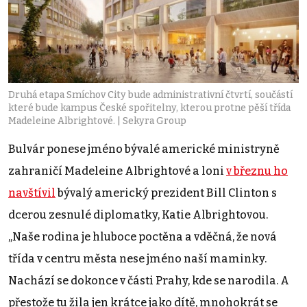
Druhá etapa Smíchov City bude administrativní čtvrtí, součástí
které bude kampus České spořitelny, kterou protne pěší třída
Madeleine Albrightové. | Sekyra Group
Bulvár ponese jméno bývalé americké ministryně
zahraničí Madeleine Albrightové a loni
v březnu ho
navštívil
bývalý americký prezident Bill Clinton s
dcerou zesnulé diplomatky, Katie Albrightovou.
„Naše rodina je hluboce poctěna a vděčná, že nová
třída v centru města nese jméno naší maminky.
Nachází se dokonce v části Prahy, kde se narodila. A
přestože tu žila jen krátce jako dítě, mnohokrát se