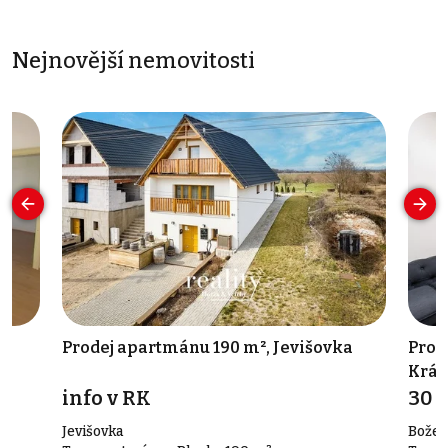
Nejnovější nemovitosti
d
Prodej apartmánu 190 m², Jevišovka
Pron
Král
info v RK
30 
Jevišovka
Božet