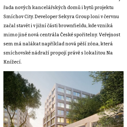
řada nových kancelářských domů i bytů projektu
Smíchov City. Developer Sekyra Group loni v červnu
začal stavět i v jižní části brownfieldu, kde vzniká
mimo jiné nová centrála České spořitelny. Veřejnost
sem má nalákat například nová pěší zóna, která
smíchovské nádraží propojí právě s lokalitou Na
Knížecí.