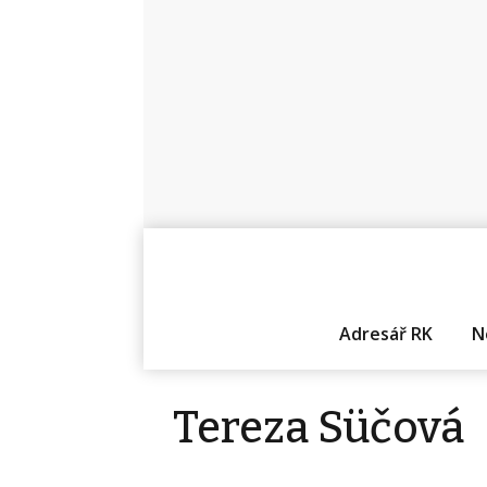
Adresář RK
N
Tereza Süčová