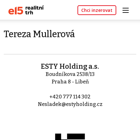
Chci inzerovat
Tereza Mullerová
ESTY Holding a.s.
Boudníkova 2538/13
Praha 8 - Libeň
+420 777 114 302
Nesladek@estyholding.cz