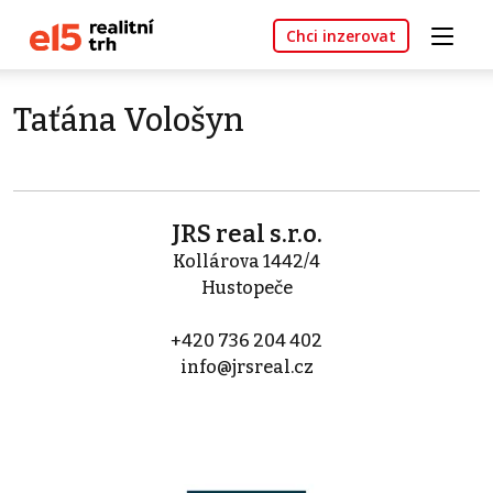
Chci inzerovat
Taťána Vološyn
JRS real s.r.o.
Kollárova 1442/4
Hustopeče
+420 736 204 402
info@jrsreal.cz