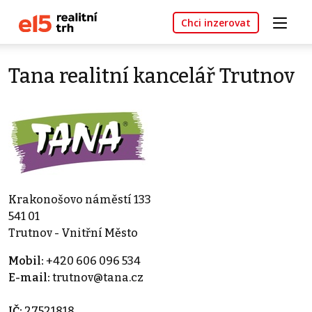
Chci inzerovat
Tana realitní kancelář Trutnov
Krakonošovo náměstí 133
541 01
Trutnov - Vnitřní Město
Mobil:
+420 606 096 534
E-mail:
trutnov@tana.cz
IČ:
27521818