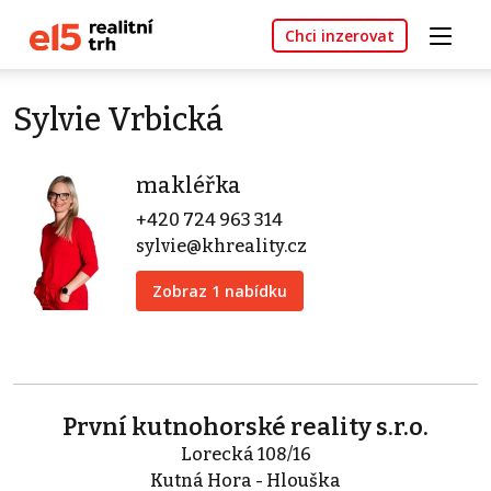
Chci inzerovat
Sylvie Vrbická
makléřka
+420 724 963 314
sylvie@khreality.cz
Zobraz 1 nabídku
První kutnohorské reality s.r.o.
Lorecká 108/16
Kutná Hora - Hlouška