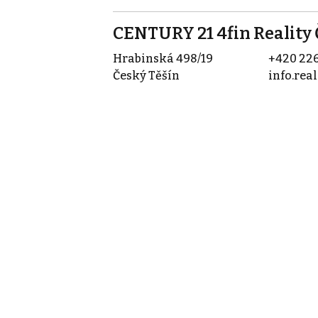
CENTURY 21 4fin Reality 
Hrabinská 498/19
+420 226
Český Těšín
info.rea