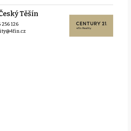
Český Těšín
 256 126
lity@4fin.cz