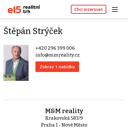
Chci inzerovat
Štěpán Strýček
+420 296 399 006
info@mmreality.cz
Zobraz 1 nabídku
M&M reality
Krakovská 583/9
Praha 1 - Nové Město