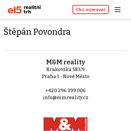
Chci inzerovat
Štěpán Povondra
M&M reality
Krakovská 583/9
Praha 1 - Nové Město
+420 296 399 006
info@mmreality.cz