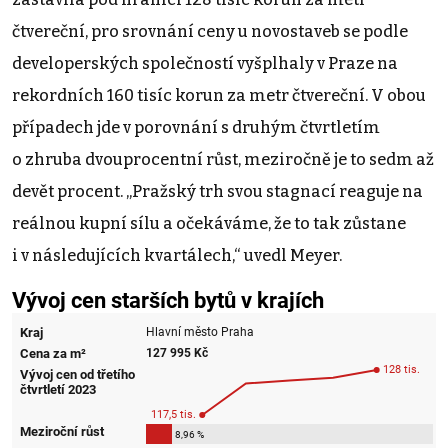
čtvereční, pro srovnání ceny u novostaveb se podle
developerských společností vyšplhaly v Praze na
rekordních 160 tisíc korun za metr čtvereční. V obou
případech jde v porovnání s druhým čtvrtletím
o zhruba dvouprocentní růst, meziročně je to sedm až
devět procent. „Pražský trh svou stagnací reaguje na
reálnou kupní sílu a očekáváme, že to tak zůstane
i v následujících kvartálech,“ uvedl Meyer.