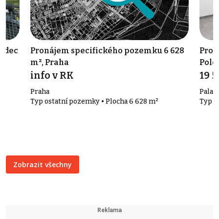
radec
Pronájem specifického pozemku 6 628
Pron
m², Praha
Pole
info v RK
19 5
Praha
Palack
Typ ostatní pozemky • Plocha 6 628 m²
Typ k
Zobrazit všechny