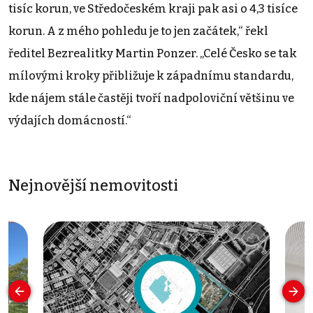
tisíc korun, ve Středočeském kraji pak asi o 4,3 tisíce
korun. A z mého pohledu je to jen začátek,“ řekl
ředitel Bezrealitky Martin Ponzer. „Celé Česko se tak
mílovými kroky přibližuje k západnímu standardu,
kde nájem stále častěji tvoří nadpoloviční většinu ve
výdajích domácností.“
Nejnovější nemovitosti