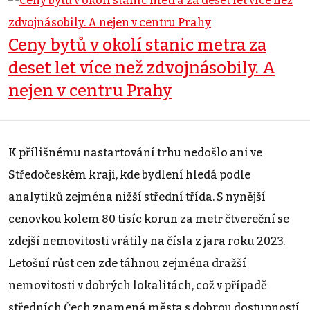
Ceny bytů v okolí stanic metra za
deset let více než zdvojnásobily. A
nejen v centru Prahy
K přílišnému nastartování trhu nedošlo ani ve
Středočeském kraji, kde bydlení hledá podle
analytiků zejména nižší střední třída. S nynější
cenovkou kolem 80 tisíc korun za metr čtvereční se
zdejší nemovitosti vrátily na čísla z jara roku 2023.
Letošní růst cen zde táhnou zejména dražší
nemovitosti v dobrých lokalitách, což v případě
středních Čech znamená města s dobrou dostupností