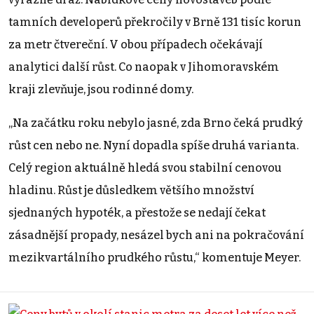
tamních developerů překročily v Brně 131 tisíc korun
za metr čtvereční. V obou případech očekávají
analytici další růst. Co naopak v Jihomoravském
kraji zlevňuje, jsou rodinné domy.
„Na začátku roku nebylo jasné, zda Brno čeká prudký
růst cen nebo ne. Nyní dopadla spíše druhá varianta.
Celý region aktuálně hledá svou stabilní cenovou
hladinu. Růst je důsledkem většího množství
sjednaných hypoték, a přestože se nedají čekat
zásadnější propady, nesázel bych ani na pokračování
mezikvartálního prudkého růstu,“ komentuje Meyer.