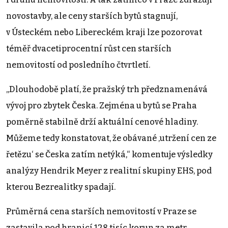
novostavby, ale ceny starších bytů stagnují,
v Ústeckém nebo Libereckém kraji lze pozorovat
téměř dvacetiprocentní růst cen starších
nemovitostí od posledního čtvrtletí.
„Dlouhodobě platí, že pražský trh předznamenává
vývoj pro zbytek Česka. Zejména u bytů se Praha
poměrně stabilně drží aktuální cenové hladiny.
Můžeme tedy konstatovat, že obávané ‚utržení cen ze
řetězu‘ se Česka zatím netýká,“ komentuje výsledky
analýzy Hendrik Meyer z realitní skupiny EHS, pod
kterou Bezrealitky spadají.
Průměrná cena starších nemovitostí v Praze se
zastavila pod hranicí 128 tisíc korun za metr