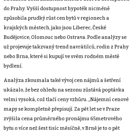
do Prahy. Vyšší dostupnost hypoték nicméně
způsobila prudký růst cen bytů v regionech a
krajských městech, jako jsou Liberec, České
Budějovice, Olomouc nebo Ostrava. Podle analýzy se
už projevuje takzvaný trend navrátilců, rodin z Prahy
nebo Brna, které si kupují ve svém rodném městě
bydlení.
Analýza zkoumala také vývoj cen nájmů a šetření
ukázalo, že bez ohledu na sezonu zůstává poptávka
velmi vysoká, což tlačí ceny vzhůru. „Nájemní cenové
mapy se kompletně přepisují. Za pět let se v Praze
zvýšila cena průměrného pronájmu 65metrového
bytu o více než šest tisíc měsíčně, v Brně je to o pět