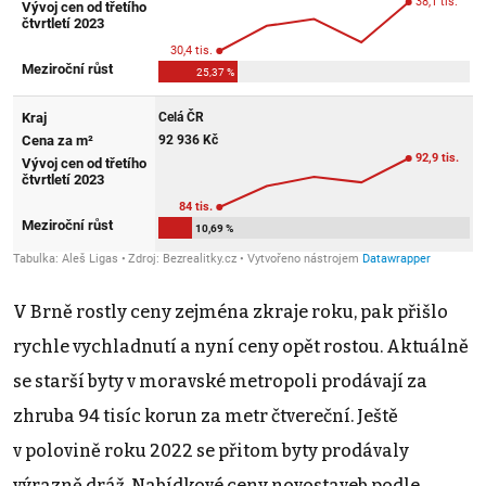
V Brně rostly ceny zejména zkraje roku, pak přišlo
rychle vychladnutí a nyní ceny opět rostou. Aktuálně
se starší byty v moravské metropoli prodávají za
zhruba 94 tisíc korun za metr čtvereční. Ještě
v polovině roku 2022 se přitom byty prodávaly
výrazně dráž. Nabídkové ceny novostaveb podle