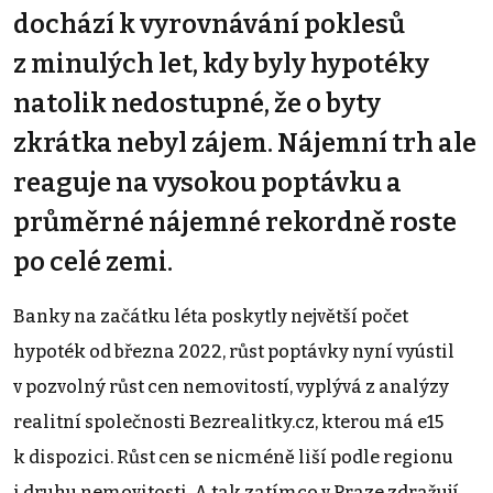
dochází k vyrovnávání poklesů
z minulých let, kdy byly hypotéky
natolik nedostupné, že o byty
zkrátka nebyl zájem. Nájemní trh ale
reaguje na vysokou poptávku a
průměrné nájemné rekordně roste
po celé zemi.
Banky na začátku léta poskytly největší počet
hypoték od března 2022, růst poptávky nyní vyústil
v pozvolný růst cen nemovitostí, vyplývá z analýzy
realitní společnosti Bezrealitky.cz, kterou má e15
k dispozici. Růst cen se nicméně liší podle regionu
i druhu nemovitosti. A tak zatímco v Praze zdražují