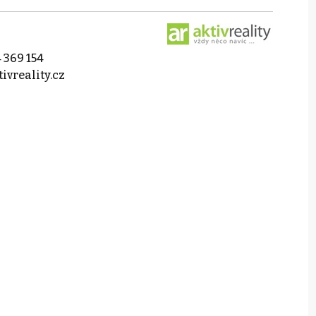
 369 154
ivreality.cz