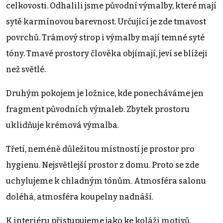
celkovosti. Odhalili jsme původní výmalby, které mají
sytě karmínovou barevnost. Určující je zde tmavost
povrchů. Trámový strop i výmalby mají temné syté
tóny. Tmavé prostory člověka objímají, jeví se blížeji
než světlé.
Druhým pokojem je ložnice, kde ponecháváme jen
fragment původních výmaleb. Zbytek prostoru
uklidňuje krémová výmalba.
Třetí, neméně důležitou místností je prostor pro
hygienu. Nejsvětlejší prostor z domu. Proto se zde
uchylujeme k chladným tónům. Atmosféra salonu
doléhá, atmosféra koupelny nadnáší.
K interiéru přistupujeme jako ke koláži motivů.