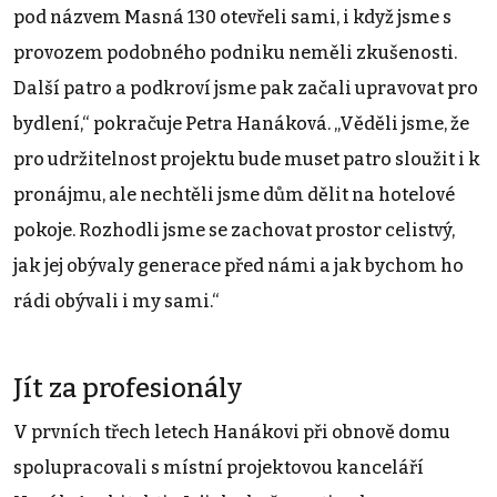
pod názvem Masná 130 otevřeli sami, i když jsme s
provozem podobného podniku neměli zkušenosti.
Další patro a podkroví jsme pak začali upravovat pro
bydlení,“ pokračuje Petra Hanáková. „Věděli jsme, že
pro udržitelnost projektu bude muset patro sloužit i k
pronájmu, ale nechtěli jsme dům dělit na hotelové
pokoje. Rozhodli jsme se zachovat prostor celistvý,
jak jej obývaly generace před námi a jak bychom ho
rádi obývali i my sami.“
Jít za profesionály
V prvních třech letech Hanákovi při obnově domu
spolupracovali s místní projektovou kanceláří