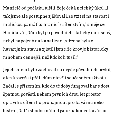
Manželé od počátku tušili, že je čeká nelehký úkol. „I
tak jsme ale postupně zjišťovali, že vzít si na starost i
maličkou památku hraničí s šílenstvím,“ směje se
Hanáková. „Dům byl po povodních staticky narušený,
nebyl napojený na kanalizaci, střecha byla v
havarijním stavu a zjistili jsme, že krov je historicky
mnohem cennější, než kdokoli tušil.“
Jejich cílem bylo zachovat co nejvíc původních prvků,
ale zároveň si přáli dům otevřít současnému životu.
Začali s přízemím, kde do té doby fungoval bar s dost
špatnou pověstí. Během prvních dvou let prostor
opravili s cílem ho pronajmout pro kavárnu nebo
bistro. „Další shodou náhod jsme nakonec kavárnu