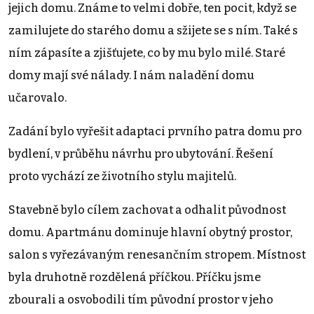
jejich domu. Známe to velmi dobře, ten pocit, když se
zamilujete do starého domu a sžijete se s ním. Také s
ním zápasíte a zjišťujete, co by mu bylo milé. Staré
domy mají své nálady. I nám naladění domu
učarovalo.
Zadání bylo vyřešit adaptaci prvního patra domu pro
bydlení, v průběhu návrhu pro ubytování. Řešení
proto vychází ze životního stylu majitelů.
Stavebně bylo cílem zachovat a odhalit původnost
domu. Apartmánu dominuje hlavní obytný prostor,
salon s vyřezávaným renesančním stropem. Místnost
byla druhotně rozdělená příčkou. Příčku jsme
zbourali a osvobodili tím původní prostor v jeho