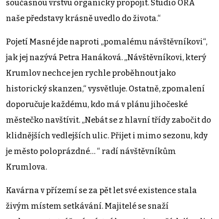
současnou vrstvu organicky propojit. Studio ORA
naše představy krásně uvedlo do života.“
Pojetí Masné jde naproti „pomalému návštěvníkovi“,
jak jej nazývá Petra Hanáková. „Návštěvníkovi, který
Krumlov nechce jen rychle proběhnout jako
historický skanzen,“ vysvětluje. Ostatně, zpomalení
doporučuje každému, kdo má v plánu jihočeské
městečko navštívit. „Nebát se z hlavní třídy zabočit do
klidnějších vedlejších ulic. Přijet i mimo sezonu, kdy
je město poloprázdné… “ radí návštěvníkům
Krumlova.
Kavárna v přízemí se za pět let své existence stala
živým místem setkávání. Majitelé se snaží