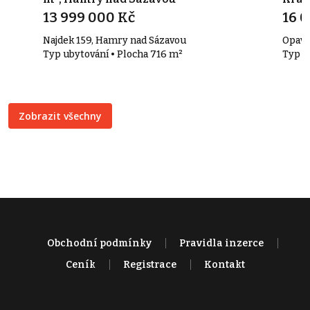
13 999 000 Kč
16 
Najdek 159, Hamry nad Sázavou
Opavs
Typ ubytování • Plocha 716 m²
Typ o
Zobrazit všechny
Obchodní podmínky
Pravidla inzerce
Ceník
Registrace
Kontakt