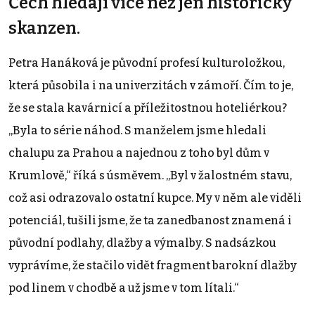
Čech hledají více než jen historický
skanzen.
Petra Hanáková je původní profesí kulturoložkou,
která působila i na univerzitách v zámoří. Čím to je,
že se stala kavárnicí a příležitostnou hoteliérkou?
„Byla to série náhod. S manželem jsme hledali
chalupu za Prahou a najednou z toho byl dům v
Krumlově,“ říká s úsměvem. „Byl v žalostném stavu,
což asi odrazovalo ostatní kupce. My v něm ale viděli
potenciál, tušili jsme, že ta zanedbanost znamená i
původní podlahy, dlažby a výmalby. S nadsázkou
vyprávíme, že stačilo vidět fragment barokní dlažby
pod linem v chodbě a už jsme v tom lítali.“