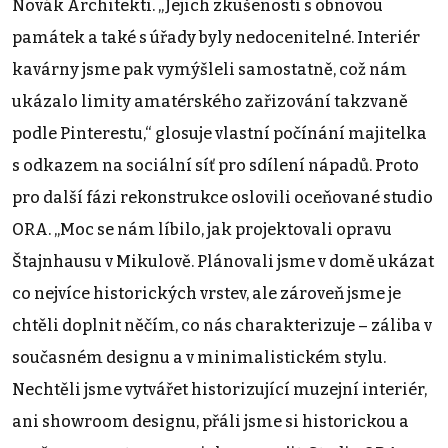
Novák Architekti. „Jejich zkušenosti s obnovou
památek a také s úřady byly nedocenitelné. Interiér
kavárny jsme pak vymýšleli samostatně, což nám
ukázalo limity amatérského zařizování takzvaně
podle Pinterestu,“ glosuje vlastní počínání majitelka
s odkazem na sociální síť pro sdílení nápadů. Proto
pro další fázi rekonstrukce oslovili oceňované studio
ORA. „Moc se nám líbilo, jak projektovali opravu
Štajnhausu v Mikulově. Plánovali jsme v domě ukázat
co nejvíce historických vrstev, ale zároveň jsme je
chtěli doplnit něčím, co nás charakterizuje – záliba v
současném designu a v minimalistickém stylu.
Nechtěli jsme vytvářet historizující muzejní interiér,
ani showroom designu, přáli jsme si historickou a