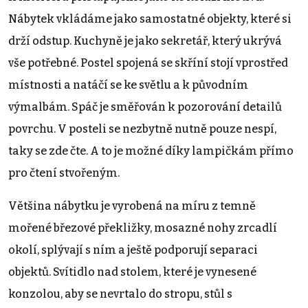
Nábytek vkládáme jako samostatné objekty, které si
drží odstup. Kuchyně je jako sekretář, který ukrývá
vše potřebné. Postel spojená se skříní stojí vprostřed
místnosti a natáčí se ke světlu a k původním
výmalbám. Spáč je směřován k pozorování detailů
povrchu. V posteli se nezbytně nutně pouze nespí,
taky se zde čte. A to je možné díky lampičkám přímo
pro čtení stvořeným.
Většina nábytku je vyrobená na míru z temně
mořené březové překližky, mosazné nohy zrcadlí
okolí, splývají s ním a ještě podporují separaci
objektů. Svítidlo nad stolem, které je vynesené
konzolou, aby se nevrtalo do stropu, stůl s