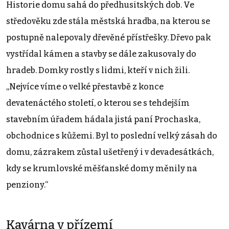
Historie domu sahá do předhusitských dob. Ve
středověku zde stála městská hradba, na kterou se
postupně nalepovaly dřevěné přístřešky. Dřevo pak
vystřídal kámen a stavby se dále zakusovaly do
hradeb. Domky rostly s lidmi, kteří v nich žili.
„Nejvíce víme o velké přestavbě z konce
devatenáctého století, o kterou se s tehdejším
stavebním úřadem hádala jistá paní Prochaska,
obchodnice s kůžemi. Byl to poslední velký zásah do
domu, zázrakem zůstal ušetřený i v devadesátkách,
kdy se krumlovské měšťanské domy měnily na
penziony.“
Kavárna v přízemí