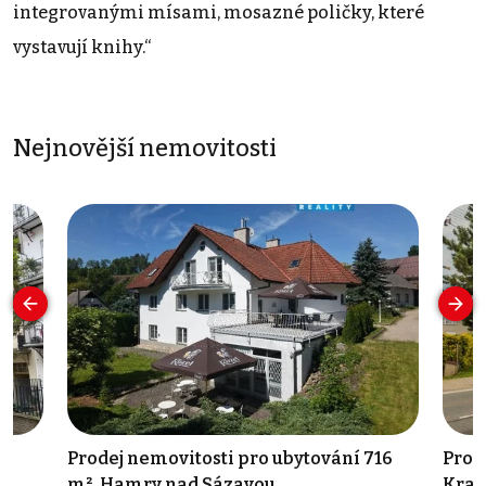
integrovanými mísami, mosazné poličky, které
vystavují knihy.“
Nejnovější nemovitosti
Prodej nemovitosti pro ubytování 716
Prod
m², Hamry nad Sázavou
Krav