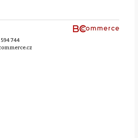
 594 744
commerce.cz