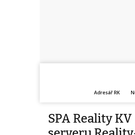
Adresář RK
N
SPA Reality KV s
serveru Realit