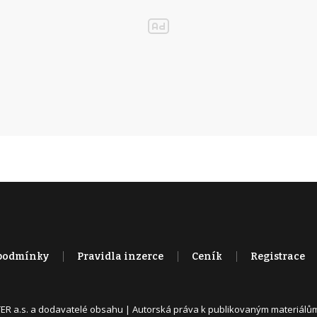
podmínky
Pravidla inzerce
Ceník
Registrace
ER a.s. a dodavatelé obsahu |
Autorská práva k publikovaným materiálů