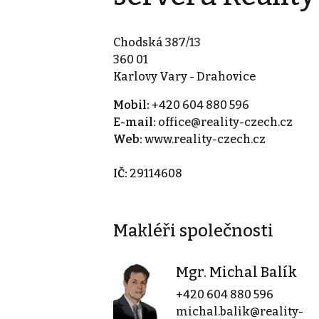
Chodská 387/13
360 01
Karlovy Vary - Drahovice
Mobil:
+420 604 880 596
E-mail:
office@reality-czech.cz
Web:
www.reality-czech.cz
IČ:
29114608
Makléři společnosti
Mgr. Michal Balík
+420 604 880 596
michal.balik@reality-