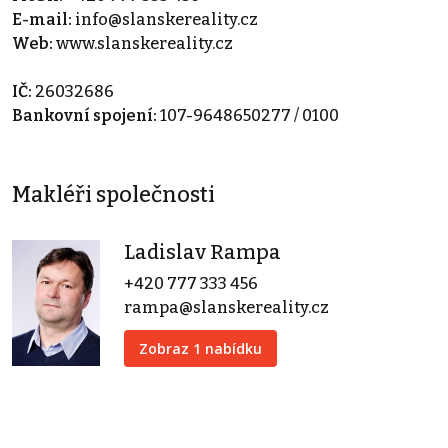
E-mail:
info@slanskereality.cz
Web:
www.slanskereality.cz
IČ:
26032686
Bankovní spojení:
107-9648650277 / 0100
Makléři společnosti
Ladislav Rampa
+420 777 333 456
rampa@slanskereality.cz
Zobraz 1 nabídku