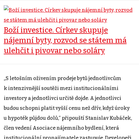
Boží investice. Církev skupuje
nájemní byty, rozvod se státem má
ulehčit i pivovar nebo soláry
„S letošním oživením prodeje bytů jednotlivcům
k intenzivnější soutěži mezi institucionálními
investory a jednotlivci určitě dojde. A jednotlivci
budou schopni platit vyšší cenu než dřív, když úroky
u hypoték půjdou dolů,“ připouští Stanislav Kubáček,
člen vedení Asociace nájemního bydlení, která
institucionální pronajímatele zastupuje. Developeři