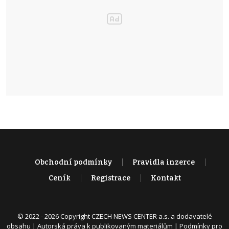
Obchodní podmínky
Pravidla inzerce
Ceník
Registrace
Kontakt
© 2022 - 2026 Copyright CZECH NEWS CENTER a.s. a dodavatelé
obsahu |
Autorská práva k publikovaným materiálům
|
Podmínky pro