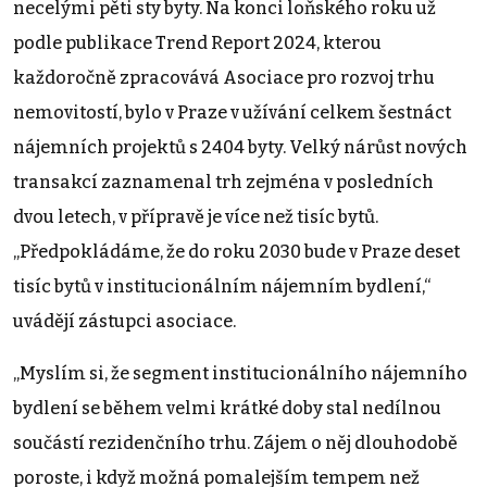
necelými pěti sty byty. Na konci loňského roku už
podle publikace Trend Report 2024, kterou
každoročně zpracovává Asociace pro rozvoj trhu
nemovitostí, bylo v Praze v užívání celkem šestnáct
nájemních projektů s 2404 byty. Velký nárůst nových
transakcí zaznamenal trh zejména v posledních
dvou letech, v přípravě je více než tisíc bytů.
„Předpokládáme, že do roku 2030 bude v Praze deset
tisíc bytů v institucionálním nájemním bydlení,“
uvádějí zástupci asociace.
„Myslím si, že segment institucionálního nájemního
bydlení se během velmi krátké doby stal nedílnou
součástí rezidenčního trhu. Zájem o něj dlouhodobě
poroste, i když možná pomalejším tempem než