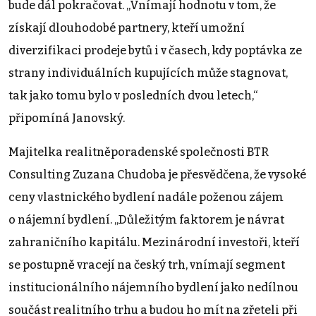
bude dál pokračovat. „Vnímají hodnotu v tom, že
získají dlouhodobé partnery, kteří umožní
diverzifikaci prodeje bytů i v časech, kdy poptávka ze
strany individuálních kupujících může stagnovat,
tak jako tomu bylo v posledních dvou letech,“
připomíná Janovský.
Majitelka realitněporadenské společnosti BTR
Consulting Zuzana Chudoba je přesvědčena, že vysoké
ceny vlastnického bydlení nadále poženou zájem
o nájemní bydlení. „Důležitým faktorem je návrat
zahraničního kapitálu. Mezinárodní investoři, kteří
se postupně vracejí na český trh, vnímají segment
institucionálního nájemního bydlení jako nedílnou
součást realitního trhu a budou ho mít na zřeteli při