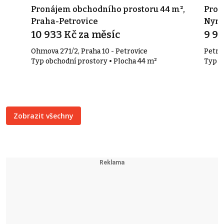
,
Pronájem obchodního prostoru 44 m²,
Prod
Praha-Petrovice
Nym
10 933 Kč za měsíc
9 9
Ohmova 271/2, Praha 10 - Petrovice
Petra
Typ obchodní prostory • Plocha 44 m²
Typ č
Zobrazit všechny