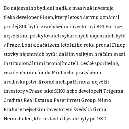
Do nájemního bydlení nadále masivně investuje
třeba developer Finep, který letos v červnu oznámil
prodej 800 bytů izraelskému investorovi AFI Europe,
největšímu poskytovateli vybavených nájemních bytů
v Praze. Loni a začátkem letošního roku prodal Finep
stovky nájemních bytů i dalším velkým hráčům mezi
institucionálními pronajímateli: České spořitelně,
rezidenčnímu fondu Mint nebo pražskému
arcibiskupství. Kromě nich patří mezi největší
investory v Praze také SIKO nebo developeři Trigema,
Creditas Real Estate a Paserinvest Group. Mimo
Prahu je největším investorem švédská firma
Heimstaden, která vlastní bývalé byty po OKD.