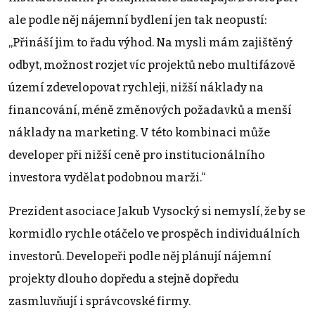
ale podle něj nájemní bydlení jen tak neopustí:
„Přináší jim to řadu výhod. Na mysli mám zajištěný
odbyt, možnost rozjet víc projektů nebo multifázově
území zdevelopovat rychleji, nižší náklady na
financování, méně změnových požadavků a menší
náklady na marketing. V této kombinaci může
developer při nižší ceně pro institucionálního
investora vydělat podobnou marži.“
Prezident asociace Jakub Vysocký si nemyslí, že by se
kormidlo rychle otáčelo ve prospěch individuálních
investorů. Developeři podle něj plánují nájemní
projekty dlouho dopředu a stejně dopředu
zasmluvňují i správcovské firmy.