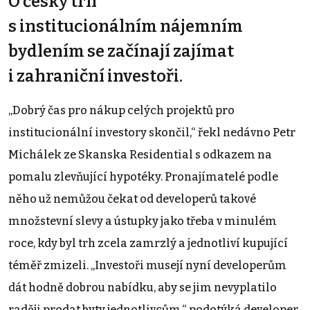
O český trh
s institucionálním nájemním
bydlením se začínají zajímat
i zahraniční investoři.
„Dobrý čas pro nákup celých projektů pro
institucionální investory skončil,“ řekl nedávno Petr
Michálek ze Skanska Residential s odkazem na
pomalu zlevňující hypotéky. Pronajímatelé podle
něho už nemůžou čekat od developerů takové
množstevní slevy a ústupky jako třeba v minulém
roce, kdy byl trh zcela zamrzlý a jednotliví kupující
téměř zmizeli. „Investoři musejí nyní developerům
dát hodně dobrou nabídku, aby se jim nevyplatilo
raději prodat byty jednotlivcům,“ podotýká developer.