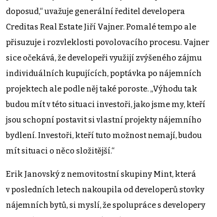
doposud,“ uvažuje generální ředitel developera
Creditas Real Estate Jiří Vajner. Pomalé tempo ale
přisuzuje i rozvleklosti povolovacího procesu. Vajner
sice očekává, že developeři využijí zvýšeného zájmu
individuálních kupujících, poptávka po nájemních
projektech ale podle něj také poroste. „Výhodu tak
budou mít v této situaci investoři, jako jsme my, kteří
jsou schopní postavit si vlastní projekty nájemního
bydlení. Investoři, kteří tuto možnost nemají, budou
mít situaci o něco složitější.“
Erik Janovský z nemovitostní skupiny Mint, která
v posledních letech nakoupila od developerů stovky
nájemních bytů, si myslí, že spolupráce s developery