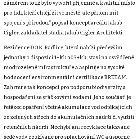
záměrem totiž bylo vytvořit příjemné a kvalitní místo
pro lidi, kteří chtějí žít ve městě, ale přitom mít
spojení s přírodou,“ popsal koncept areálu Jakub
Cigler, zakladatel studia Jakub Cigler Architekti.
Rezidence D.O.K. Radlice, která nabízí především
jednotky o dispozici 1+kk až 3+kk, staví na osvědčené
modrozelené infrastruktuře a aspiruje na vysoké
hodnocení environmentální certifikace BREEAM.
Zahrnuje tak koncepci pro podporu biodiverzity a
hospodaření se srážkovými vodami. Jeho součástí je
řetězec opatření včetně akumulace vod odtékajících
ze zelených střech do akumulačních nádrží či využití
retenčních nádrží. Nechybí ani recyklace takzvané
šedé vody používané pro splachování WC a úsporné