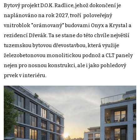
Bytový projekt D.O.K. Radlice, jehož dokončení je
naplánováno na rok 2027, tvoří poloveřejný
vnitroblok "orámovaný" budovami Onyx a Krystal a
rezidencí Dřevák. Ta se stane do této chvíle největší
tuzemskou bytovou dřevostavbou, která využije
železobetonovou monolitickou podnož a CLT panely
nejen pro nosnou konstrukci, ale i jako pohledový
prvek v interiéru.