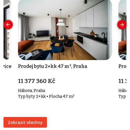
ovice
Prodej bytu 2+kk 47 m², Praha
Prod
11 377 360 Kč
11 3
Hábova, Praha
Hábov
Typ byty 2+kk • Plocha 47 m²
Typ b
Zobrazit všechny