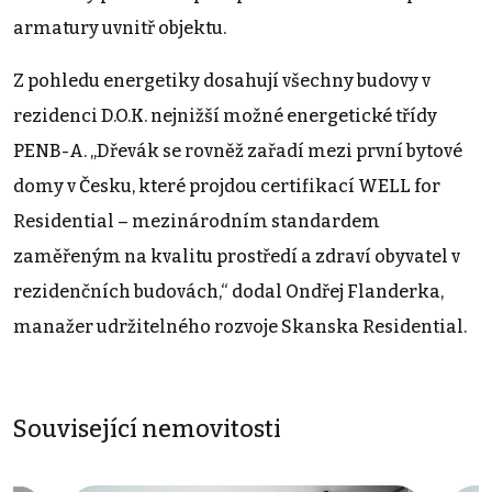
armatury uvnitř objektu.
Z pohledu energetiky dosahují všechny budovy v
rezidenci D.O.K. nejnižší možné energetické třídy
PENB-A. „Dřevák se rovněž zařadí mezi první bytové
domy v Česku, které projdou certifikací WELL for
Residential – mezinárodním standardem
zaměřeným na kvalitu prostředí a zdraví obyvatel v
rezidenčních budovách,“ dodal Ondřej Flanderka,
manažer udržitelného rozvoje Skanska Residential.
Související nemovitosti