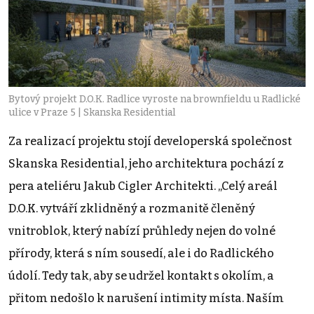
Bytový projekt D.O.K. Radlice vyroste na brownfieldu u Radlické
ulice v Praze 5 | Skanska Residential
Za realizací projektu stojí developerská společnost
Skanska Residential, jeho architektura pochází z
pera ateliéru Jakub Cigler Architekti. „Celý areál
D.O.K. vytváří zklidněný a rozmanitě členěný
vnitroblok, který nabízí průhledy nejen do volné
přírody, která s ním sousedí, ale i do Radlického
údolí. Tedy tak, aby se udržel kontakt s okolím, a
přitom nedošlo k narušení intimity místa. Naším