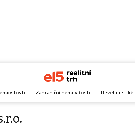
emovitosti
Zahraniční nemovitosti
Developerské 
.r.o.