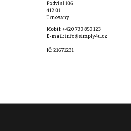
Podviní 106
412 01
Trnovany
Mobil:
+420 730 850 123
E-mail:
info@simply4u.cz
IČ:
21671231