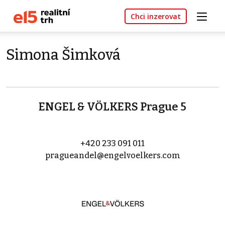
Chci inzerovat
Simona Šimková
ENGEL & VÖLKERS Prague 5
+420 233 091 011
pragueandel@engelvoelkers.com