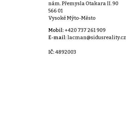
nám. Přemysla Otakara II. 90
566 01
Vysoké Mýto-Město
Mobil:
+420 737 261 909
E-mail:
lacman@sidusreality.cz
IČ:
4892003