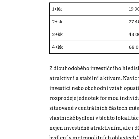
1+kk
19 9
2+kk
27 4
3+kk
43 0
4+kk
68 0
Z dlouhodobého investičního hledis
atraktivní a stabilní aktivum. Navíc 
investici nebo obchodní vztah opusti
rozprodeje jednotek formou individu
situované v centrálních částech měst
vlastnické bydlení v těchto lokalitá
nejen investičně atraktivním, ale i 
bydlení v metropolitních oblastech,"