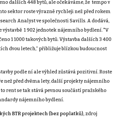
eno dalších 448 bytů, ale očekáváme, že tempo v
ento sektor roste výrazně rychleji než před rokem
search Analyst ve společnosti Savills. A dodává,
e výstavbě 1 902 jednotek nájemního bydlení. "V
eno 1 1000 takových bytů. Výstavba dalších 3 400
tích dvou letech,“ přibližuje blízkou budoucnost
by podle ní ale výhled zůstává pozitivní. Roste
ře než před dvěma lety, další projekty nájemního
 to rent se tak stává pevnou součástí pražského
tandardy nájemního bydlení.
ých BTR projektech (bez poplatků),
zdroj