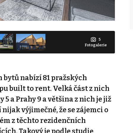
5
Fotogalerie
 bytů nabízí 81 pražských
u built to rent. Velká část z nich
5 a Prahy 9 a většina z nich je již
 nijak výjimečné, že se zájemci o
ém z těchto rezidenčních
ících. Takový je podle studie