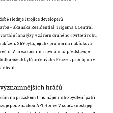
obě sleduje i trojice developerů
avbu - Skanska Residential, Trigema a Central
kvartální analýzy, v závěru druhého čtvrtletí roku
nabízelo 269 bytů, jejichž průměrná nabídková
ereční. V meziročním srovnání to představuje
nabídka všech bytů určených v Praze k pronájmu v
síc bytů.
ejvýznamnějších hráčů
áčům na pražském trhu nájemního bydlení patří
lizuje pod značkou AFI Home. V současnosti její