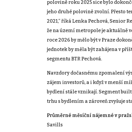
polovině roku 2025 sice bylo dokonč
jeho druhé polovině zvolní. Přesto t
2021,“ říká Lenka Pechová, Senior Re
že na území metropole je aktuálně v
roce 2026 by mělo být v Praze dokonč
jednotek by měla být zahájena v příš
segmentu BTR Pechová.
Navzdory dočasnému zpomalení výstav
zájem investorů, a i když v menší mí
bydlení stále vznikají. Segment built
trhu s bydlením a zároveň zvyšuje s
Průměrné měsíční nájemné v pražsk
Savills