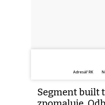
Adresář RK
N
Segment built t
zpomaluje. Odbo