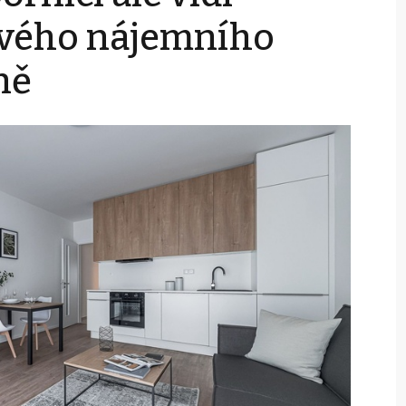
vého nájemního
ně