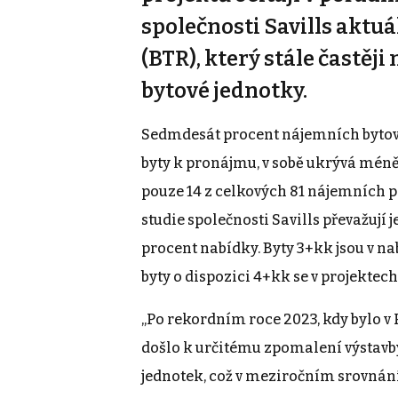
společnosti Savills aktuá
(BTR), který stále častěji
bytové jednotky.
Sedmdesát procent nájemních bytový
byty k pronájmu, v sobě ukrývá méně 
pouze 14 z celkových 81 nájemních p
studie společnosti Savills převažují 
procent nabídky. Byty 3+kk jsou v na
byty o dispozici 4+kk se v projektech
„Po rekordním roce 2023, kdy bylo v
došlo k určitému zpomalení výstavby
jednotek, což v meziročním srovnání