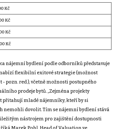
00 Kč
00 Kč
00 Kč
00 Kč
ka nájemní bydlení podle odborníků představuje
nabízí flexibilní exitové strategie (možnost
t - pozn. red.), včetně možnosti postupného
álního prodeje bytů. „Zejména projekty
 přitahují mladé nájemníky, kteří by si
ch nemohli dovolit. Tím se nájemní bydlení stává
důležitým nástrojem pro zajištění dostupnosti
 říká Marek Pohl, Head of Valuation ve