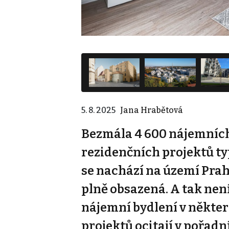
5. 8. 2025
Jana Hrabětová
Bezmála 4 600 nájemních
rezidenčních projektů typ
se nachází na území Prahy 
plně obsazená. A tak není
nájemní bydlení v někter
projektů ocitají v pořadn