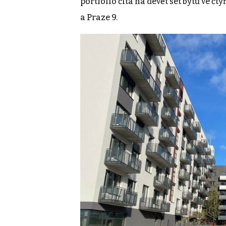
portfolio čítá na devět set bytů ve č
a Praze 9.