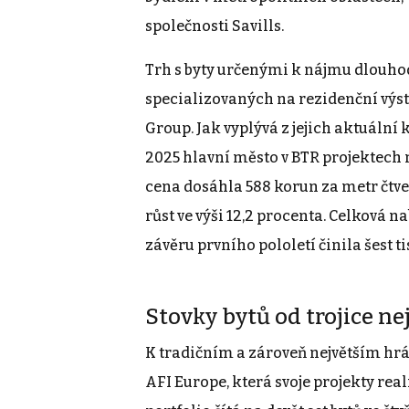
společnosti Savills.
Trh s byty určenými k nájmu dlouhod
specializovaných na rezidenční výst
Group. Jak vyplývá z jejich aktuální 
2025 hlavní město v BTR projektech 
cena dosáhla 588 korun za metr čtv
růst ve výši 12,2 procenta. Celková 
závěru prvního pololetí činila šest ti
Stovky bytů od trojice n
K tradičním a zároveň největším hr
AFI Europe, která svoje projekty rea