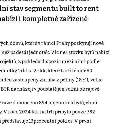
lní stav segmentu built to rent
 nabízí i kompletně zařízené
ch domů, které v rámci Prahy poskytují nové
než padesát jednotek. Víc než stovku bytů nabízí
rojektů. Z pohledu dispozic mezi nimi podle
jednotky 1+kk a 2+kk, které tvoří téměř 80
bídce zastoupeny zhruba z pětiny (18 %), velké
 BTR nacházejí v podstatě jen velmi okrajově.
 Praze dokončeno 894 nájemních bytů, vloni
. V roce 2024 tak na trh přibylo pouze 782
 představuje 13procentní pokles. V první