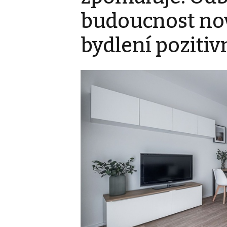
budoucnost no
bydlení pozitiv