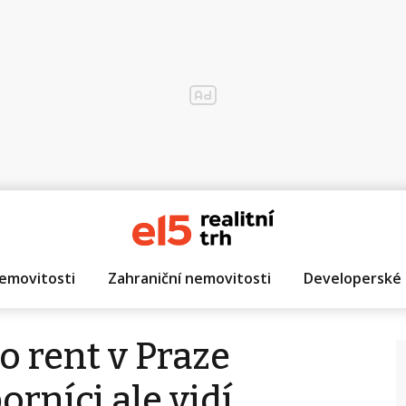
emovitosti
Zahraniční nemovitosti
Developerské 
o rent v Praze
rníci ale vidí