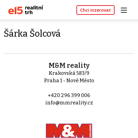
Chci inzerovat
Šárka Šolcová
M&M reality
Krakovská 583/9
Praha 1 - Nové Město
+420 296 399 006
info@mmreality.cz