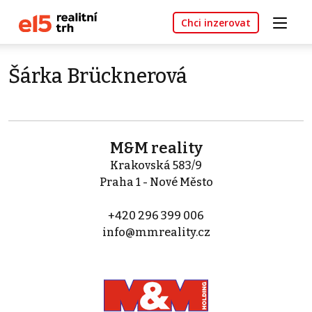
Chci inzerovat
Šárka Brücknerová
M&M reality
Krakovská 583/9
Praha 1 - Nové Město
+420 296 399 006
info@mmreality.cz