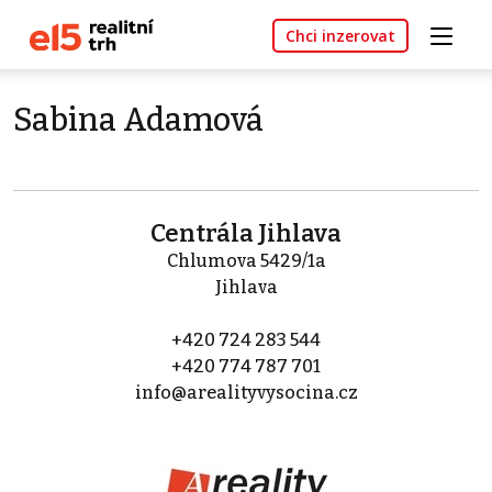
Chci inzerovat
Sabina Adamová
Centrála Jihlava
Chlumova 5429/1a
Jihlava
+420 724 283 544
+420 774 787 701
info@arealityvysocina.cz