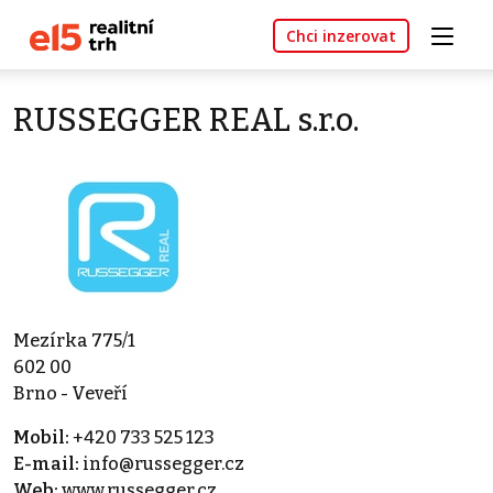
Chci inzerovat
RUSSEGGER REAL s.r.o.
Mezírka 775/1
602 00
Brno - Veveří
Mobil:
+420 733 525 123
E-mail:
info@russegger.cz
Web:
www.russegger.cz