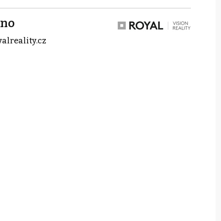
rno
alreality.cz