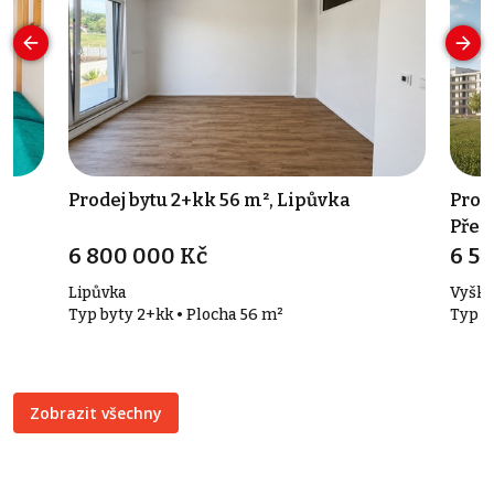
á
Prodej bytu 2+kk 56 m², Lipůvka
Prod
Před
6 800 000 Kč
6 5
Lipůvka
Vyško
Typ byty 2+kk • Plocha 56 m²
Typ b
Zobrazit všechny