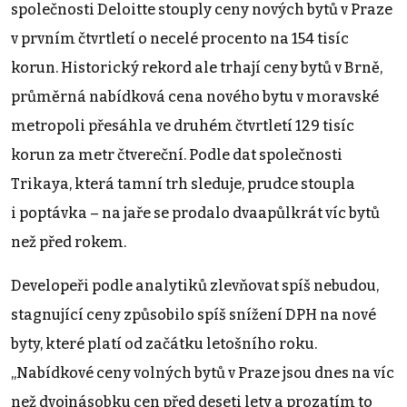
společnosti Deloitte stouply ceny nových bytů v Praze
v prvním čtvrtletí o necelé procento na 154 tisíc
korun. Historický rekord ale trhají ceny bytů v Brně,
průměrná nabídková cena nového bytu v moravské
metropoli přesáhla ve druhém čtvrtletí 129 tisíc
korun za metr čtvereční. Podle dat společnosti
Trikaya, která tamní trh sleduje, prudce stoupla
i poptávka – na jaře se prodalo dvaapůlkrát víc bytů
než před rokem.
Developeři podle analytiků zlevňovat spíš nebudou,
stagnující ceny způsobilo spíš snížení DPH na nové
byty, které platí od začátku letošního roku.
„Nabídkové ceny volných bytů v Praze jsou dnes na víc
než dvojnásobku cen před deseti lety a prozatím to