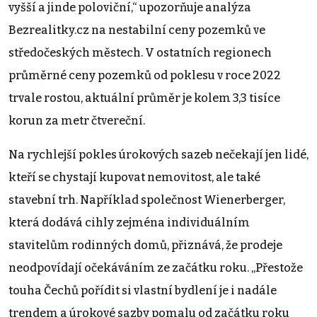
vyšší a jinde poloviční,“ upozorňuje analýza
Bezrealitky.cz na nestabilní ceny pozemků ve
středočeských městech. V ostatních regionech
průměrné ceny pozemků od poklesu v roce 2022
trvale rostou, aktuální průměr je kolem 3,3 tisíce
korun za metr čtvereční.
Na rychlejší pokles úrokových sazeb nečekají jen lidé,
kteří se chystají kupovat nemovitost, ale také
stavební trh. Například společnost Wienerberger,
která dodává cihly zejména individuálním
stavitelům rodinných domů, přiznává, že prodeje
neodpovídají očekáváním ze začátku roku. „Přestože
touha Čechů pořídit si vlastní bydlení je i nadále
trendem a úrokové sazby pomalu od začátku roku