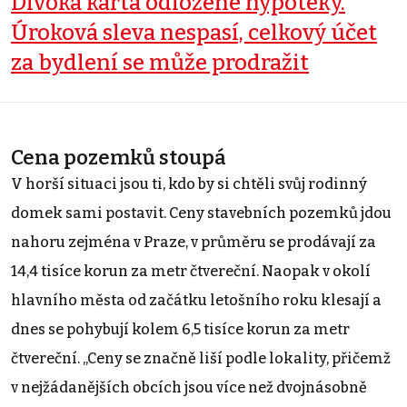
Divoká karta odložené hypotéky.
Úroková sleva nespasí, celkový účet
za bydlení se může prodražit
Cena pozemků stoupá
V horší situaci jsou ti, kdo by si chtěli svůj rodinný
domek sami postavit. Ceny stavebních pozemků jdou
nahoru zejména v Praze, v průměru se prodávají za
14,4 tisíce korun za metr čtvereční. Naopak v okolí
hlavního města od začátku letošního roku klesají a
dnes se pohybují kolem 6,5 tisíce korun za metr
čtvereční. „Ceny se značně liší podle lokality, přičemž
v nejžádanějších obcích jsou více než dvojnásobně