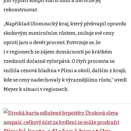
jim vyplatí koupit starší dům a náročně jej
rekonstruovat.
„Například Olomoucký kraj, který překvapil opravdu
skokovým meziročním růstem, snižuje své ceny
oproti jaru o devět procent. Potvrzuje se, že
i v regionech se zájem domácností po krátkém
vzedmutí dočasně vyčerpává. O čtyři procenta se
snížila cenová hladina v Plzni a okolí, dalším z krajů,
kde se ceny nadechovaly k výraznějšímu růstu,“ uvedl
Meyer k situaci v regionech.