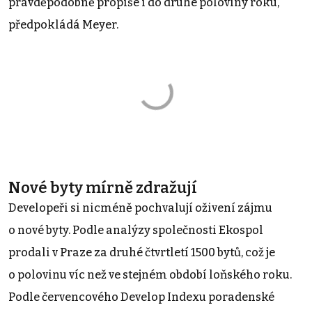
pravděpodobně propíše i do druhé poloviny roku,“
předpokládá Meyer.
Nové byty mírně zdražují
Developeři si nicméně pochvalují oživení zájmu
o nové byty. Podle analýzy společnosti Ekospol
prodali v Praze za druhé čtvrtletí 1500 bytů, což je
o polovinu víc než ve stejném období loňského roku.
Podle červencového Develop Indexu poradenské