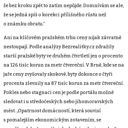
že bez kroku zpět to zatím nepůjde. Domnívám se ale,
že se jedná spíš o korekci přílišného růstu než
o známku obratu.“
Ani na klíčovém pražském trhu ceny nijak závratně
nestoupají. Podle analýzy Bezrealitky.cz zdražily
starší pražské byty ve druhém čtvrtletí jen o procento
na 126 tisíc korun za metr čtvereční. V Brně, kde se na
jaře ceny zvyšovaly skokově, byty dokonce o čtyři
procenta zlevnily na 87 tisíc korun za metr čtvereční.
Pokles nebo stagnaci cen je podle portálu možné
sledovat i u středočeských nebo jihomoravských
měst. „Opatrnost domácností, která souvisí
s pomalejším ekonomickým zotavením, se