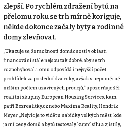
zlepší. Po rychlém zdražení bytů na
přelomu roku se trh mírně koriguje,
někde dokonce začaly byty a rodinné
domy zlevňovat.
„Ukazuje se, že možnosti domácností v oblasti
financování stále nejsou tak dobré, aby se trh
rozpohyboval. Tomu odpovídá i nejvyšší počet
prohlídek za poslední dva roky, avšak s nepoměrně
nižším počtem uzavřených prodejů,“ upozorňuje šéf
realitní skupiny European Housing Services, kam
patří Bezrealitky.cz nebo Maxima Reality, Hendrik
Meyer. „Nejvíc je to vidět u nabídky velkých měst, kde
jarní ceny domů a bytů testovaly kupní sílu a zjistily,