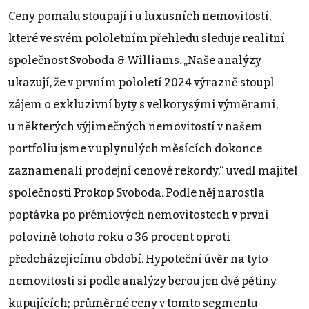
Ceny pomalu stoupají i u luxusních nemovitostí,
které ve svém pololetním přehledu sleduje realitní
společnost Svoboda & Williams. „Naše analýzy
ukazují, že v prvním pololetí 2024 výrazně stoupl
zájem o exkluzivní byty s velkorysými výměrami,
u některých výjimečných nemovitostí v našem
portfoliu jsme v uplynulých měsících dokonce
zaznamenali prodejní cenové rekordy,“ uvedl majitel
společnosti Prokop Svoboda. Podle něj narostla
poptávka po prémiových nemovitostech v první
polovině tohoto roku o 36 procent oproti
předcházejícímu období. Hypoteční úvěr na tyto
nemovitosti si podle analýzy berou jen dvě pětiny
kupujících; průměrné ceny v tomto segmentu