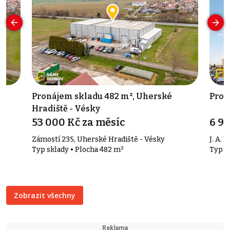
Pronájem skladu 482 m², Uherské
Pron
Hradiště - Vésky
53 000 Kč za měsíc
6 90
Zámostí 235, Uherské Hradiště - Vésky
J. A. B
Typ sklady • Plocha 482 m²
Typ k
Zobrazit všechny