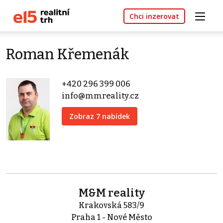
Chci inzerovat
Roman Křemenák
+420 296 399 006
info@mmreality.cz
Zobraz 7 nabídek
M&M reality
Krakovská 583/9
Praha 1 - Nové Město