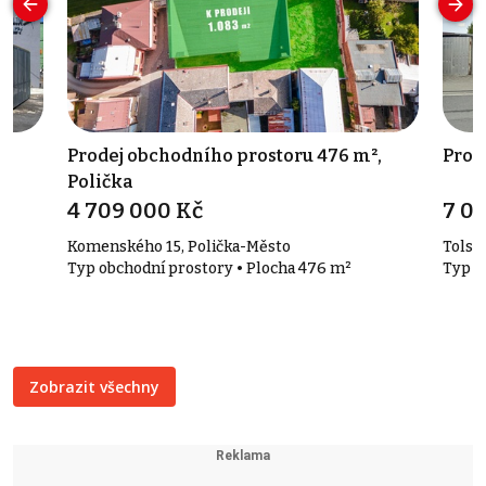
Prodej obchodního prostoru 476 m²,
Pron
Polička
4 709 000 Kč
7 0
Komenského 15, Polička-Město
Tolsté
Typ obchodní prostory • Plocha 476 m²
Typ s
Zobrazit všechny