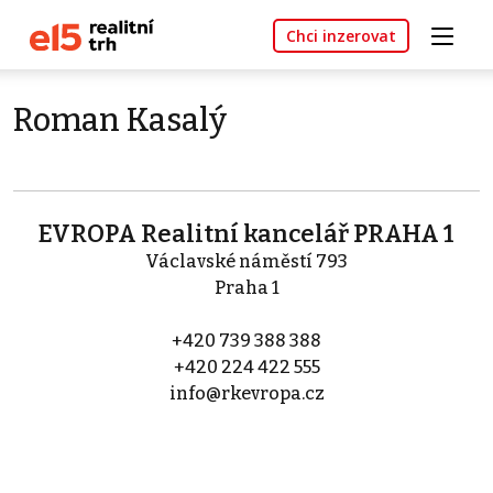
Chci inzerovat
Roman Kasalý
EVROPA Realitní kancelář PRAHA 1
Václavské náměstí 793
Praha 1
+420 739 388 388
+420 224 422 555
info@rkevropa.cz