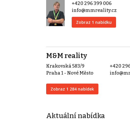
+420 296 399 006
info@mmreality.cz
Zobraz 1 nabídku
M&M reality
Krakovská 583/9
+420 296
Praha 1 - Nové Město
info@mm
Zobraz 1 284 nabídek
Aktuální nabídka