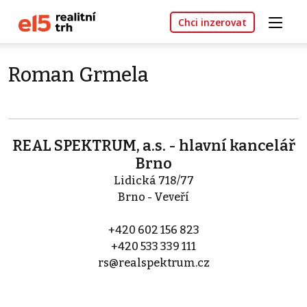
Chci inzerovat
Roman Grmela
REAL SPEKTRUM, a.s. - hlavní kancelář
Brno
Lidická 718/77
Brno - Veveří
+420 602 156 823
+420 533 339 111
rs@realspektrum.cz