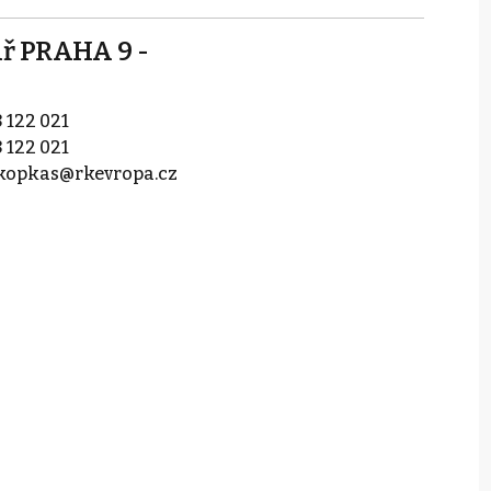
ř PRAHA 9 -
 122 021
 122 021
.kopkas@rkevropa.cz