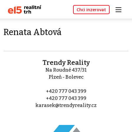
Chci inzerovat
Renata Abtová
Trendy Reality
Na Roudné 437/31
Plzeň - Bolevec
+420 777 043 399
+420 777 043 399
karasek@trendyreality.cz