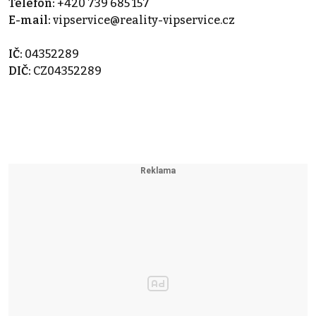
Telefon:
+420 739 685 157
E-mail:
vipservice@reality-vipservice.cz
IČ:
04352289
DIČ:
CZ04352289