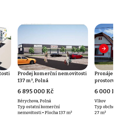
osti
Prodej komerční nemovitosti
Pronájem obch
137 m², Polná
prostoru 27 m²,
6 895 000 Kč
6 000 Kč za 
Rérychova, Polná
Vlkov
Typ ostatní komerční
Typ obchodní pros
nemovitosti • Plocha 137 m²
27 m²