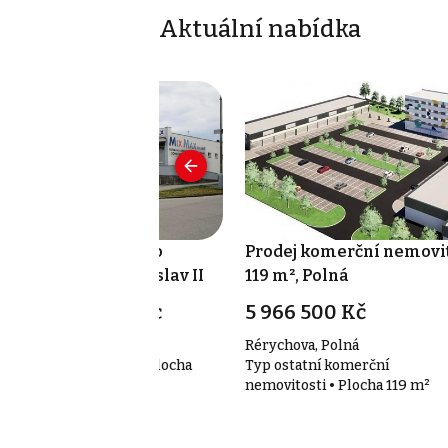
Aktuální nabídka
ronájem obchodního
Prodej komerční nemovit
ostoru 250 m², Soběslav II
119 m², Polná
8 000 Kč za měsíc
5 966 500 Kč
šínova, Soběslav II
Rérychova, Polná
p obchodní prostory • Plocha
Typ ostatní komerční
0 m²
nemovitosti • Plocha 119 m²