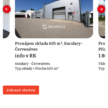
Pronájem skladu 605 m², Smidary -
Pron
Červeněves
Příz
info v RK
1 80
Smidary - Červeněves
Vídeň
Typ sklady • Plocha 605 m²
Typ s
Zobrazit všechny