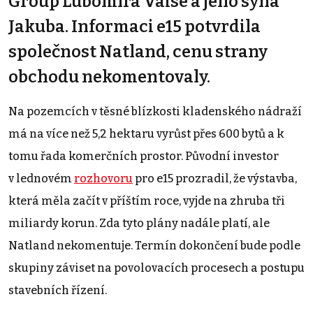
Group Ľubomíra Vaise a jeho syna
Jakuba. Informaci e15 potvrdila
společnost Natland, cenu strany
obchodu nekomentovaly.
Na pozemcích v těsné blízkosti kladenského nádraží
má na více než 5,2 hektaru vyrůst přes 600 bytů a k
tomu řada komerčních prostor. Původní investor
v lednovém
rozhovoru
pro e15 prozradil, že výstavba,
která měla začít v příštím roce, vyjde na zhruba tři
miliardy korun. Zda tyto plány nadále platí, ale
Natland nekomentuje. Termín dokončení bude podle
skupiny záviset na povolovacích procesech a postupu
stavebních řízení.