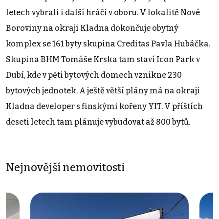
letech vybrali i další hráči v oboru. V lokalitě Nové
Boroviny na okraji Kladna dokončuje obytný
komplex se 161 byty skupina Creditas Pavla Hubáčka.
Skupina BHM Tomáše Krska tam staví Icon Park v
Dubí, kde v pěti bytových domech vznikne 230
bytových jednotek. A ještě větší plány má na okraji
Kladna developer s finskými kořeny YIT. V příštích
deseti letech tam plánuje vybudovat až 800 bytů.
Nejnovější nemovitosti