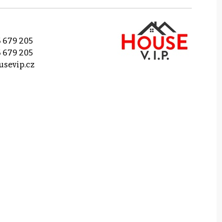
 679 205
 679 205
sevip.cz