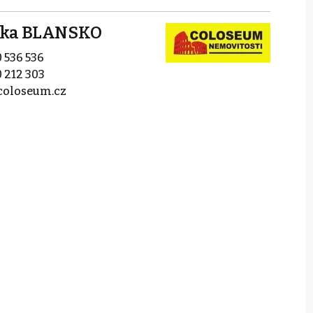
očka BLANSKO
 536 536
 212 303
coloseum.cz