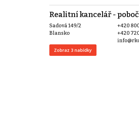
Realitní kancelář - pob
Sadová 149/2
+420 800
Blansko
+420 720
info@rk
Zobraz 3 nabídky