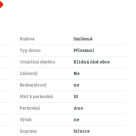
Budova
Smíšená
Typ domu
Přízemní
Umístění objektu
Klidná část obce
Zařízený
Ne
Bezbariérový
ne
Míst k parkování
10
Parkování
Ano
Výtah
ne
Doprava
Silnice