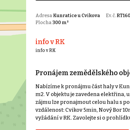
Adresa
Kunratice u Cvikova
Ev. č.
RT160
Plocha
300 m²
info v RK
info v RK
Pronájem zemědělského obje
Nabízíme k pronájmu část haly v Kun
m2. V objektu je zavedena elektřina, 
zájmu lze pronajmout celou halu s p
vzdálenost: Cvikov 5min, Nový Bor 10mi
vyžádání v RK. Zavolejte si o prohlí