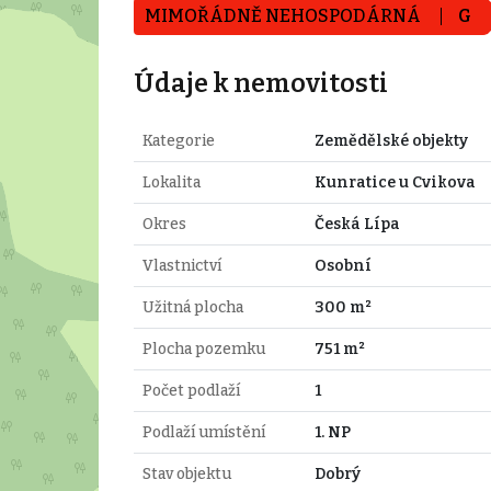
MIMOŘÁDNĚ NEHOSPODÁRNÁ
G
Údaje k nemovitosti
Kategorie
Zemědělské objekty
Lokalita
Kunratice u Cvikova
Okres
Česká Lípa
Vlastnictví
Osobní
Užitná plocha
300 m²
Plocha pozemku
751 m²
Počet podlaží
1
Podlaží umístění
1. NP
Stav objektu
Dobrý