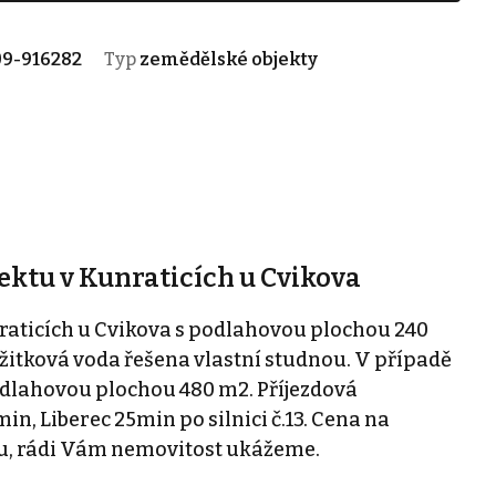
9-916282
Typ
zemědělské objekty
ktu v Kunraticích u Cvikova
raticích u Cvikova s podlahovou plochou 240
užitková voda řešena vlastní studnou. V případě
odlahovou plochou 480 m2. Příjezdová
n, Liberec 25min po silnici č.13. Cena na
dku, rádi Vám nemovitost ukážeme.