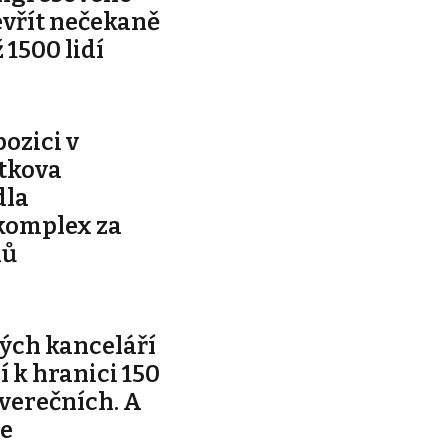
evřít nečekaně
 1500 lidí
pozici v
ítkova
dla
komplex za
nů
ých kanceláří
ží k hranici 150
tverečních. A
je