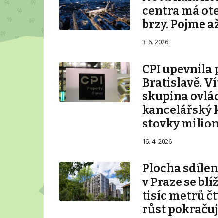
centra má ot
brzy. Pojme až
3. 6. 2026
CPI upevnila 
Bratislavě. V
skupina ovlá
kancelářský 
stovky milio
16. 4. 2026
Plocha sdílen
v Praze se blí
tisíc metrů č
růst pokraču