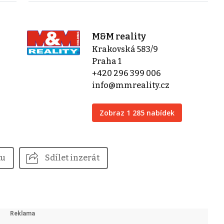
M&M reality
Krakovská 583/9
Praha 1
+420 296 399 006
info@mmreality.cz
Zobraz 1 285 nabídek
tu
Sdílet inzerát