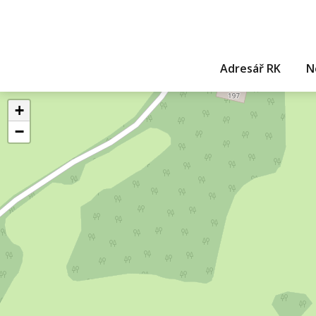
Adresář RK
N
+
−