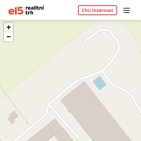
Chci inzerovat
+
−