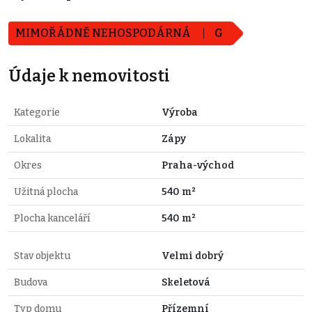
MIMOŘÁDNĚ NEHOSPODÁRNÁ
G
Údaje k nemovitosti
Kategorie
Výroba
Lokalita
Zápy
Okres
Praha-východ
Užitná plocha
540 m²
Plocha kanceláří
540 m²
Stav objektu
Velmi dobrý
Budova
Skeletová
Typ domu
Přízemní