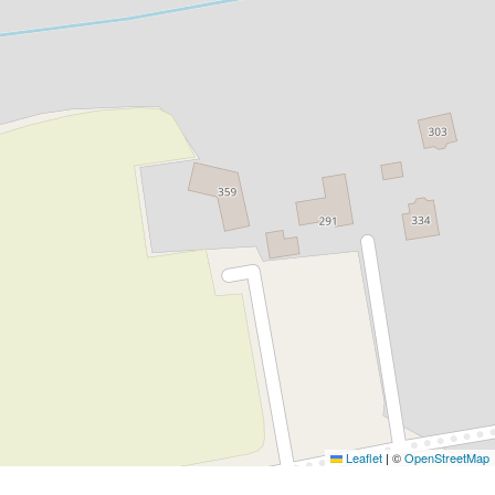
Leaflet
|
©
OpenStreetMap