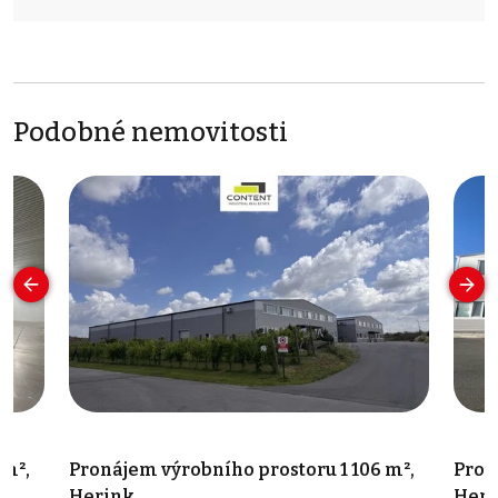
Podobné nemovitosti
 m²,
Pronájem výrobního prostoru 1 106 m²,
Pron
Herink
Heri