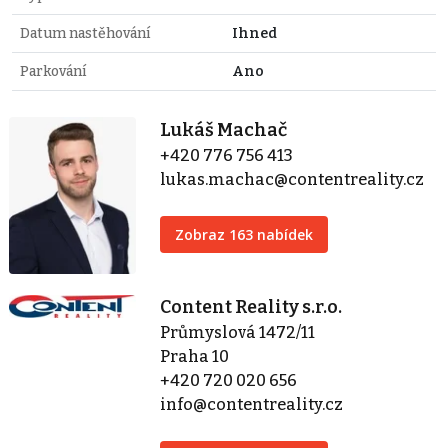
Datum nastěhování
Ihned
Parkování
Ano
Lukáš Machač
+420 776 756 413
lukas.machac@contentreality.cz
Zobraz 163 nabídek
Content Reality s.r.o.
Průmyslová 1472/11
Praha 10
+420 720 020 656
info@contentreality.cz