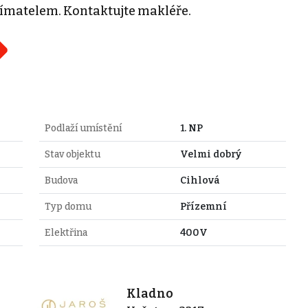
jímatelem. Kontaktujte makléře.
Podlaží umístění
1. NP
Stav objektu
Velmi dobrý
Budova
Cihlová
Typ domu
Přízemní
Elektřina
400V
Kladno