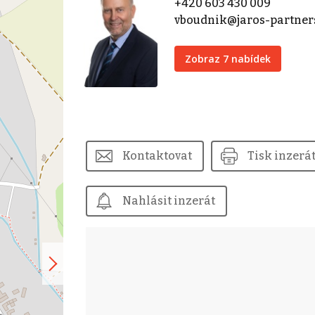
+420 603 430 009
vboudnik@jaros-partner
Zobraz 7 nabídek
Kontaktovat
Tisk inzerá
Nahlásit inzerát