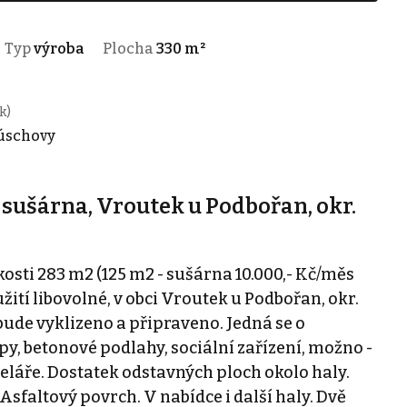
Typ
výroba
Plocha
330 m²
k)
 úschovy
 sušárna, Vroutek u Podbořan, okr.
osti 283 m2 (125 m2 - sušárna 10.000,- Kč/měs
užití libovolné, v obci Vroutek u Podbořan, okr.
še bude vyklizeno a připraveno. Jedná se o
y, betonové podlahy, sociální zařízení, možno -
láře. Dostatek odstavných ploch okolo haly.
Asfaltový povrch. V nabídce i další haly. Dvě