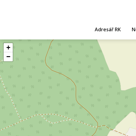
Adresář RK
N
+
−