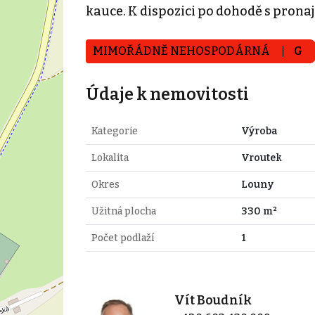
kauce. K dispozici po dohodě s prona
MIMOŘÁDNĚ NEHOSPODÁRNÁ
G
Údaje k nemovitosti
Kategorie
Výroba
Lokalita
Vroutek
Okres
Louny
Užitná plocha
330 m²
Počet podlaží
1
Vít Boudník