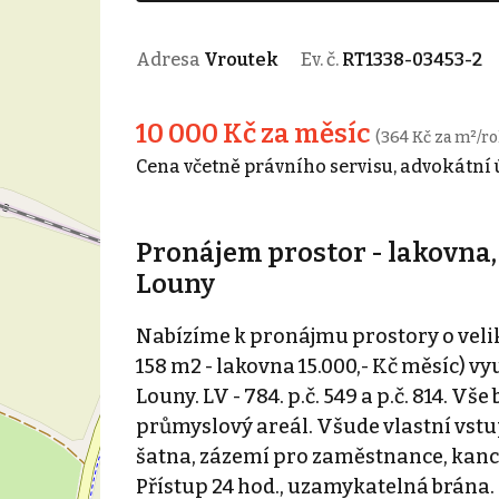
Adresa
Vroutek
Ev. č.
RT1338-03453-2
10 000 Kč za měsíc
(364 Kč za m²/ro
Cena včetně právního servisu, advokátní
Pronájem prostor - lakovna,
Louny
Nabízíme k pronájmu prostory o velik
158 m2 - lakovna 15.000,- Kč měsíc) vy
Louny. LV - 784. p.č. 549 a p.č. 814. V
průmyslový areál. Všude vlastní vstup
šatna, zázemí pro zaměstnance, kance
Přístup 24 hod., uzamykatelná brána. 