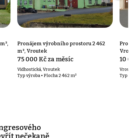
 m²,
Pronájem výrobního prostoru 2 462
Pronáje
m², Vroutek
Vroute
75 000 Kč za měsíc
10 000
Vidhostická, Vroutek
Vroutek
Typ výroba • Plocha 2 462 m²
Typ výro
ongresového
evřít nečekaně