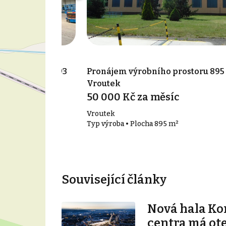
 prostoru 17 493
Pronájem výrobního prostoru 895
Vroutek
50 000 Kč za měsíc
Vroutek
493 m²
Typ výroba • Plocha 895 m²
Související články
Nová hala K
centra má ot