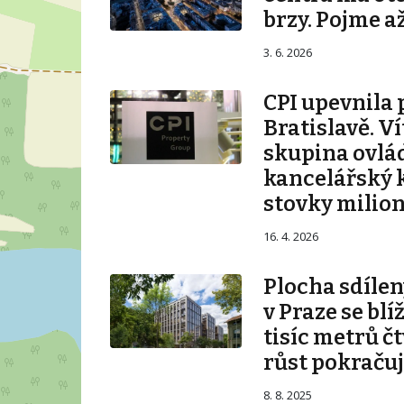
brzy. Pojme až
3. 6. 2026
CPI upevnila 
Bratislavě. V
skupina ovlá
kancelářský 
stovky milio
16. 4. 2026
Plocha sdílen
v Praze se blí
tisíc metrů č
růst pokraču
8. 8. 2025