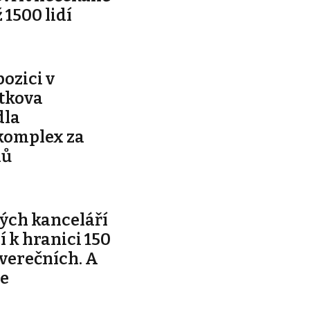
 1500 lidí
pozici v
ítkova
dla
komplex za
nů
ých kanceláří
ží k hranici 150
tverečních. A
je