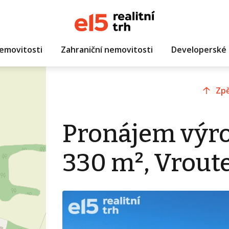
emovitosti
Zahraniční nemovitosti
Developerské 
Zpě
Pronájem výro
330 m², Vrout