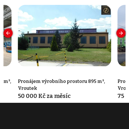
3 m²,
Pronájem výrobního prostoru 895 m²,
Pron
Vroutek
Vrou
50 000 Kč za měsíc
75 
Vroutek
Vidho
Typ výroba • Plocha 895 m²
Typ v