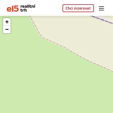
Chci inzerovat
+
−