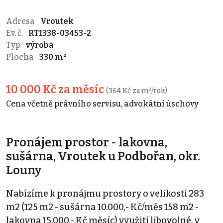
Adresa
Vroutek
Ev. č.
RT1338-03453-2
Typ
výroba
Plocha
330 m²
10 000 Kč za měsíc
(364 Kč za m²/rok)
Cena včetně právního servisu, advokátní úschovy
Pronájem prostor - lakovna,
sušárna, Vroutek u Podbořan, okr.
Louny
Nabízíme k pronájmu prostory o velikosti 283
m2 (125 m2 - sušárna 10.000,- Kč/měs 158 m2 -
lakovna 15.000,- Kč měsíc) využití libovolné, v