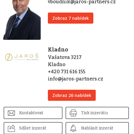
vboudnik@jaros-partners.cz
Zobraz 7 nabídek
Kladno
Vašatova 3217
Kladno
+420 731 616 155
info@jaros-partners.cz
Zobraz 26 nabídek
Kontaktovat
Tisk inzerátu
Sdílet inzerát
Nahlásit inzerát