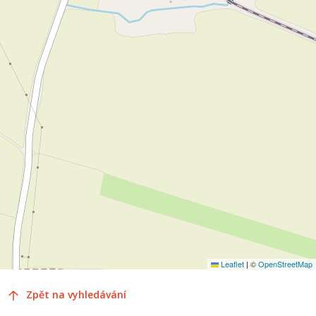
Leaflet
|
©
OpenStreetMap
Zpět na vyhledávání