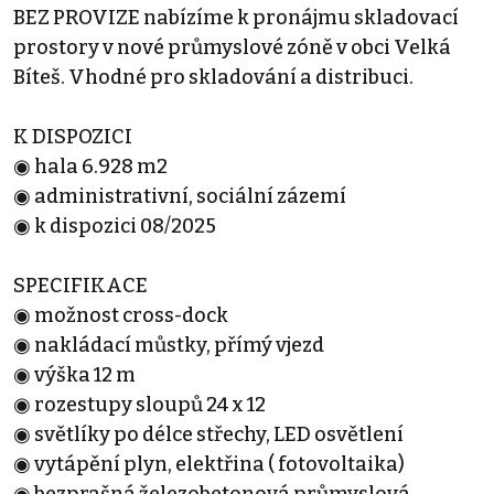
BEZ PROVIZE nabízíme k pronájmu skladovací
prostory v nové průmyslové zóně v obci Velká
Bíteš. Vhodné pro skladování a distribuci.
K DISPOZICI
◉ hala 6.928 m2
◉ administrativní, sociální zázemí
◉ k dispozici 08/2025
SPECIFIKACE
◉ možnost cross-dock
◉ nakládací můstky, přímý vjezd
◉ výška 12 m
◉ rozestupy sloupů 24 x 12
◉ světlíky po délce střechy, LED osvětlení
◉ vytápění plyn, elektřina ( fotovoltaika)
◉ bezprašná železobetonová průmyslová