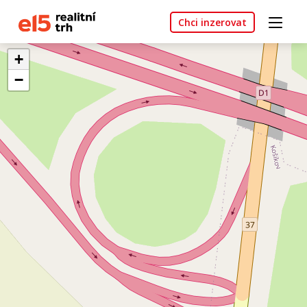
Chci inzerovat
+
−