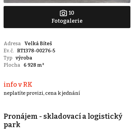
10
Fotogalerie
Adresa
Velká Bíteš
Ev. č.
RT1378-00276-5
Typ
výroba
Plocha
6 928 m²
info v RK
neplatíte provizi, cena k jednání
Pronájem - skladovací a logistický
park