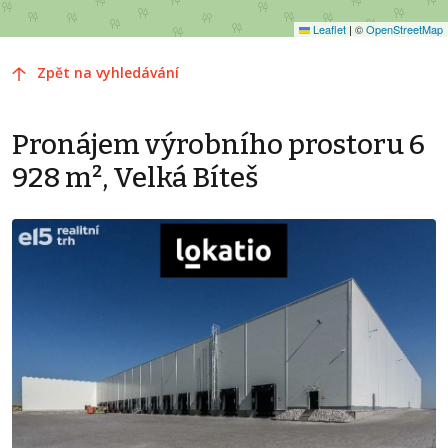
Leaflet
|
©
OpenStreetMap
Zpět na vyhledávání
Pronájem výrobního prostoru 6
928 m², Velká Bíteš