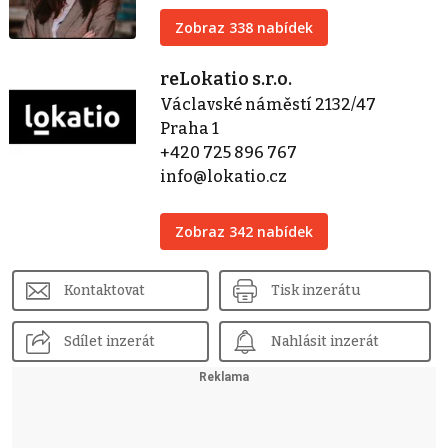
Zobraz 338 nabídek
reLokatio s.r.o.
Václavské náměstí 2132/47
Praha 1
+420 725 896 767
info@lokatio.cz
Zobraz 342 nabídek
Kontaktovat
Tisk inzerátu
Sdílet inzerát
Nahlásit inzerát