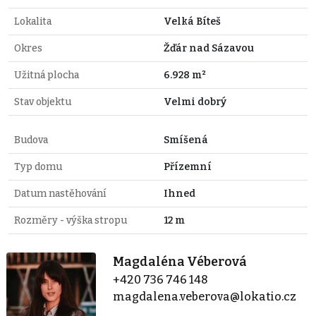
Lokalita
Velká Bíteš
Okres
Žďár nad Sázavou
Užitná plocha
6.928 m²
Stav objektu
Velmi dobrý
Budova
Smíšená
Typ domu
Přízemní
Datum nastěhování
Ihned
Rozměry - výška stropu
12 m
Magdaléna Véberová
+420 736 746 148
magdalena.veberova@lokatio.cz