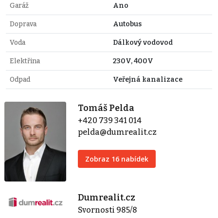
Garáž
Ano
Doprava
Autobus
Voda
Dálkový vodovod
Elektřina
230V, 400V
Odpad
Veřejná kanalizace
Tomáš Pelda
+420 739 341 014
pelda@dumrealit.cz
Zobraz 16 nabídek
Dumrealit.cz
Svornosti 985/8