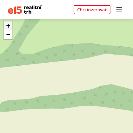
Chci inzerovat
+
−