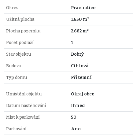
Okres
Prachatice
Užitná plocha
1.650 m²
Plocha pozemku
2.682 m²
Počet podlaží
1
Stav objektu
Dobrý
Budova
Cihlová
Typ domu
Přízemní
Umístění objektu
Okraj obce
Datum nastěhování
Ihned
Míst k parkování
50
Parkování
Ano