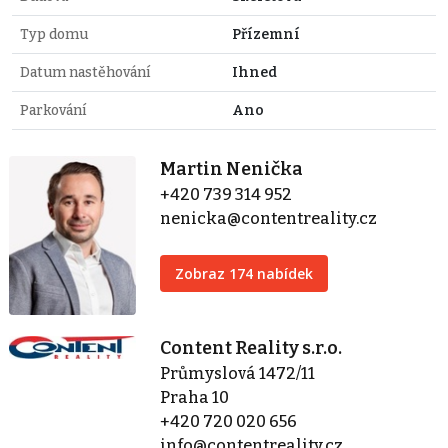
Typ domu
Přízemní
Datum nastěhování
Ihned
Parkování
Ano
Martin Nenička
+420 739 314 952
nenicka@contentreality.cz
Zobraz 174 nabídek
Content Reality s.r.o.
Průmyslová 1472/11
Praha 10
+420 720 020 656
info@contentreality.cz