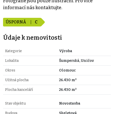
Fotografie jsou pouze ilustrační. Pro více
informací nás kontaktujte.
ÚSPORNÁ
C
Údaje k nemovitosti
Kategorie
Výroba
Lokalita
Šumperská, Uničov
Okres
Olomouc
Užitná plocha
26.430 m²
Plocha kanceláří
26.430 m²
Stav objektu
Novostavba
Budova
Skeletová