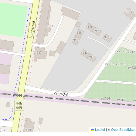
Leaflet
|
©
OpenStreetMap