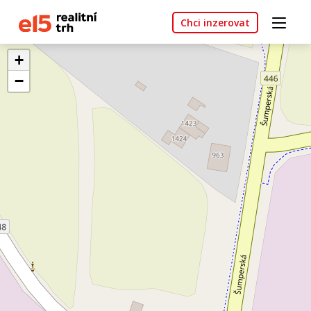
Chci inzerovat
+
−