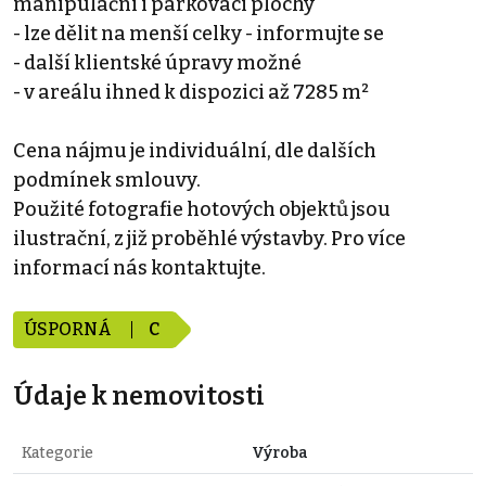
manipulační i parkovací plochy
- lze dělit na menší celky - informujte se
- další klientské úpravy možné
- v areálu ihned k dispozici až 7285 m²
Cena nájmu je individuální, dle dalších
podmínek smlouvy.
Použité fotografie hotových objektů jsou
ilustrační, z již proběhlé výstavby. Pro více
informací nás kontaktujte.
ÚSPORNÁ
C
Údaje k nemovitosti
Kategorie
Výroba