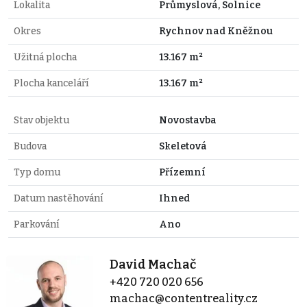
Lokalita
Průmyslová, Solnice
Okres
Rychnov nad Kněžnou
Užitná plocha
13.167 m²
Plocha kanceláří
13.167 m²
Stav objektu
Novostavba
Budova
Skeletová
Typ domu
Přízemní
Datum nastěhování
Ihned
Parkování
Ano
David Machač
+420 720 020 656
machac@contentreality.cz