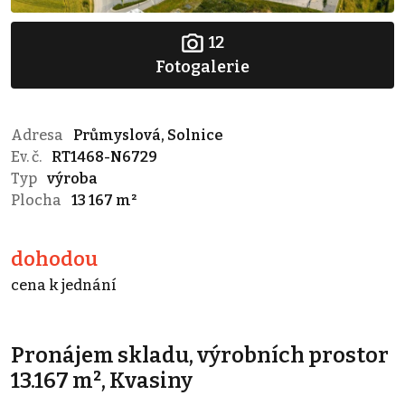
12
Fotogalerie
Adresa
Průmyslová, Solnice
Ev. č.
RT1468-N6729
Typ
výroba
Plocha
13 167 m²
dohodou
cena k jednání
Pronájem skladu, výrobních prostor
13.167 m², Kvasiny