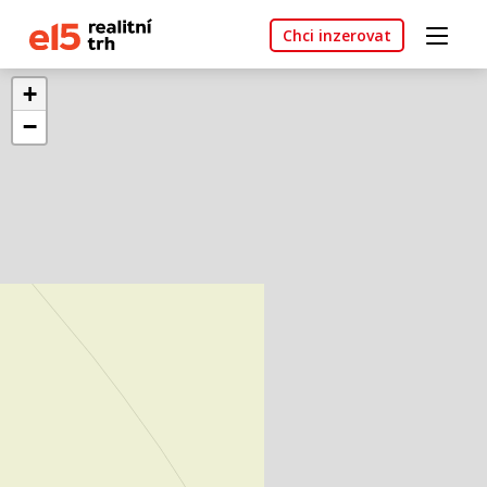
Chci inzerovat
+
−