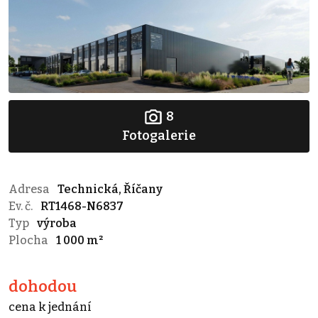
8
Fotogalerie
Adresa
Technická, Říčany
Ev. č.
RT1468-N6837
Typ
výroba
Plocha
1 000 m²
dohodou
cena k jednání