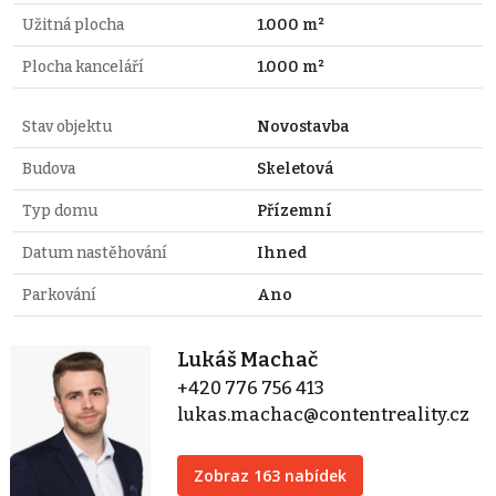
Užitná plocha
1.000 m²
Plocha kanceláří
1.000 m²
Stav objektu
Novostavba
Budova
Skeletová
Typ domu
Přízemní
Datum nastěhování
Ihned
Parkování
Ano
Lukáš Machač
+420 776 756 413
lukas.machac@contentreality.cz
Zobraz 163 nabídek