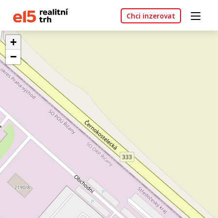
Chci inzerovat
+
−