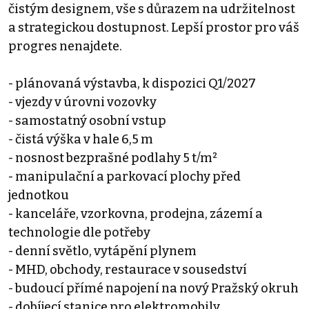
čistým designem, vše s důrazem na udržitelnost
a strategickou dostupnost. Lepší prostor pro váš
progres nenajdete.
- plánovaná výstavba, k dispozici Q1/2027
- vjezdy v úrovni vozovky
- samostatný osobní vstup
- čistá výška v hale 6,5 m
- nosnost bezprašné podlahy 5 t/m²
- manipulační a parkovací plochy před
jednotkou
- kanceláře, vzorkovna, prodejna, zázemí a
technologie dle potřeby
- denní světlo, vytápění plynem
- MHD, obchody, restaurace v sousedství
- budoucí přímé napojení na nový Pražský okruh
- dobíjecí stanice pro elektromobily