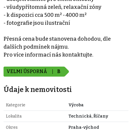
- všudypřítomná zeleň, relaxační zóny
- k dispozici cca 500 m² - 4000 m²
- fotografie jsou ilustrační
Přesná cena bude stanovena dohodou, dle
dalších podmínek nájmu.
Pro více informací nás kontaktujte.
VELMI ÚSPORNÁ
B
Údaje k nemovitosti
Kategorie
Výroba
Lokalita
Technická, Říčany
Okres
Praha-východ